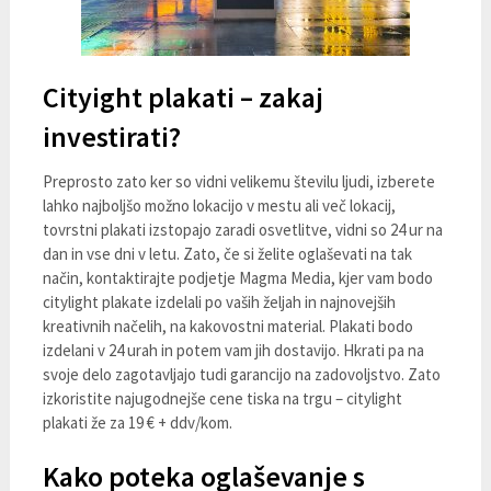
Cityight plakati – zakaj
investirati?
Preprosto zato ker so vidni velikemu številu ljudi, izberete
lahko najboljšo možno lokacijo v mestu ali več lokacij,
tovrstni plakati izstopajo zaradi osvetlitve, vidni so 24 ur na
dan in vse dni v letu. Zato, če si želite oglaševati na tak
način, kontaktirajte podjetje Magma Media, kjer vam bodo
citylight plakate izdelali po vaših željah in najnovejših
kreativnih načelih, na kakovostni material. Plakati bodo
izdelani v 24 urah in potem vam jih dostavijo. Hkrati pa na
svoje delo zagotavljajo tudi garancijo na zadovoljstvo. Zato
izkoristite najugodnejše cene tiska na trgu – citylight
plakati že za 19 € + ddv/kom.
Kako poteka oglaševanje s