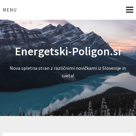
Skip
to
MENU
content
Energetski-Poligon.si
Nova spletna stran z različnimi novičkami iz Slovenije in
sveta!