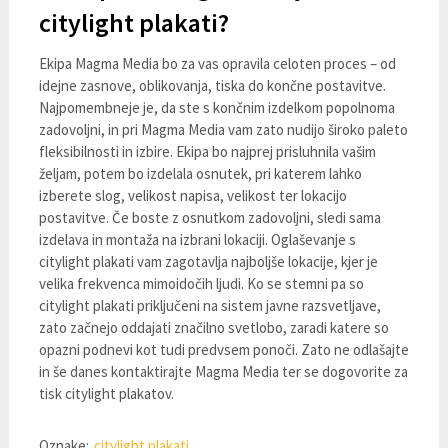
citylight plakati?
Ekipa Magma Media bo za vas opravila celoten proces – od
idejne zasnove, oblikovanja, tiska do končne postavitve.
Najpomembneje je, da ste s končnim izdelkom popolnoma
zadovoljni, in pri Magma Media vam zato nudijo široko paleto
fleksibilnosti in izbire. Ekipa bo najprej prisluhnila vašim
željam, potem bo izdelala osnutek, pri katerem lahko
izberete slog, velikost napisa, velikost ter lokacijo
postavitve. Če boste z osnutkom zadovoljni, sledi sama
izdelava in montaža na izbrani lokaciji. Oglaševanje s
citylight plakati vam zagotavlja najboljše lokacije, kjer je
velika frekvenca mimoidočih ljudi. Ko se stemni pa so
citylight plakati priključeni na sistem javne razsvetljave,
zato začnejo oddajati značilno svetlobo, zaradi katere so
opazni podnevi kot tudi predvsem ponoči. Zato ne odlašajte
in še danes kontaktirajte Magma Media ter se dogovorite za
tisk citylight plakatov.
Oznake:
citylight plakati