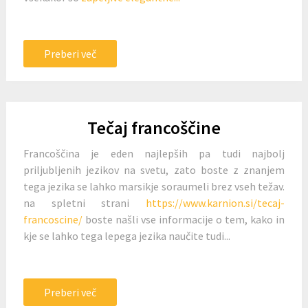
Preberi več
Tečaj francoščine
Francoščina je eden najlepših pa tudi najbolj
priljubljenih jezikov na svetu, zato boste z znanjem
tega jezika se lahko marsikje soraumeli brez vseh težav.
na spletni strani
https://www.karnion.si/tecaj-
francoscine/
boste našli vse informacije o tem, kako in
kje se lahko tega lepega jezika naučite tudi...
Preberi več