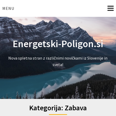
Skip
to
MENU
content
Energetski-Poligon.si
Nova spletna stran z različnimi novičkami iz Slovenije in
sveta!
Kategorija:
Zabava