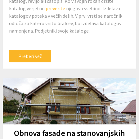
katalog, revijo ali časopis. Ko v svojih rokah držite
katalog verjetno
preverite
njegovo vsebino. Izdelava
katalogov poteka v večih delih. V prvi vrsti se naročnik
odloča za katero vrsto bralcev, bo izdelava katalogov
namenjena. Podjetniki svoje kataloge...
Preberi več
Obnova fasade na stanovanjskih