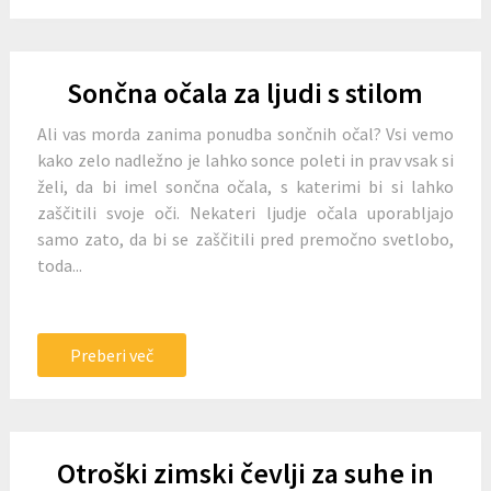
Sončna očala za ljudi s stilom
Ali vas morda zanima ponudba sončnih očal? Vsi vemo
kako zelo nadležno je lahko sonce poleti in prav vsak si
želi, da bi imel sončna očala, s katerimi bi si lahko
zaščitili svoje oči. Nekateri ljudje očala uporabljajo
samo zato, da bi se zaščitili pred premočno svetlobo,
toda...
Preberi več
Otroški zimski čevlji za suhe in