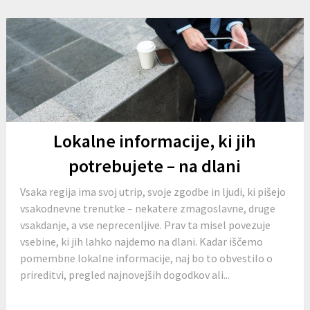
Lokalne informacije, ki jih
potrebujete – na dlani
Vsaka regija ima svoj utrip, svoje zgodbe in ljudi, ki pišejo
vsakodnevne trenutke – nekatere zmagoslavne, druge
vsakdanje, a vse neprecenljive. Prav ta misel povezuje
vsebine, ki jih lahko najdemo na dlani. Kadar iščemo
pomembne lokalne informacije, naj bo to obvestilo o
prireditvi, pregled najnovejših dogodkov ali...