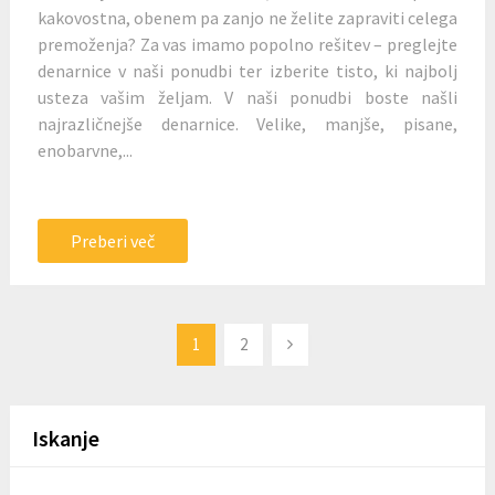
kakovostna, obenem pa zanjo ne želite zapraviti celega
premoženja? Za vas imamo popolno rešitev – preglejte
denarnice v naši ponudbi ter izberite tisto, ki najbolj
usteza vašim željam. V naši ponudbi boste našli
najrazličnejše denarnice. Velike, manjše, pisane,
enobarvne,...
Preberi več
Številčenje
1
2
prispevkov
Iskanje