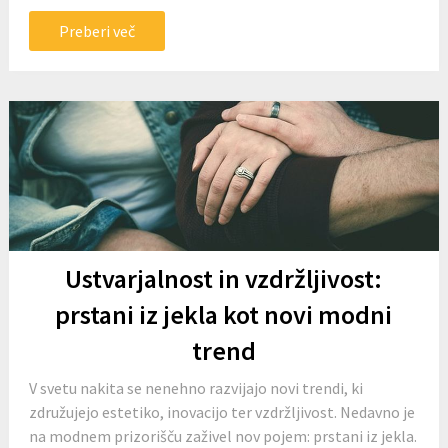
Preberi več
Ustvarjalnost in vzdržljivost:
prstani iz jekla kot novi modni
trend
V svetu nakita se nenehno razvijajo novi trendi, ki
združujejo estetiko, inovacijo ter vzdržljivost. Nedavno je
na modnem prizorišču zaživel nov pojem: prstani iz jekla.