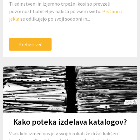
Ti edinstveni in izjemno trpežni kosi so prevzeli
pozornost ljubiteljev nakita po vsem svetu.
Prstani iz
jekla
se odlikujejo po svoji sodobni in...
Preberi več
Kako poteka izdelava katalogov?
Vsak kdo izmed nas je v svojih rokah že držal kakšen