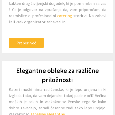
kakšen drug življenjski dogodek, ki je pomemben za vas
? Če je odgovor na vprašanje da, vam priporočam, da
razmislite o profesionalni
catering
storitvi. Na zabavi
želi vsak organizator zabavati in...
Preberi več
Elegantne obleke za različne
priložnosti
Kateri moški nima rad ženske, ki je lepo urejena in ki
izgleda tako, da vam dejansko takoj pade v oči? Večina
moških je takih in vsekakor se ženske tega še kako
dobro zavedajo, zaradi česar se tudi tako lepo urejajo.
Vsekakor so
zapeljive elegantne...