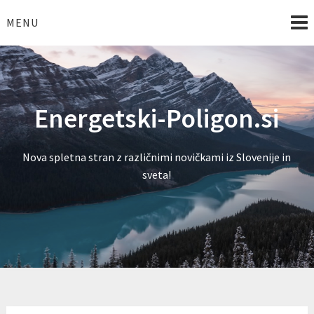
Skip
to
MENU
content
Energetski-Poligon.si
Nova spletna stran z različnimi novičkami iz Slovenije in
sveta!