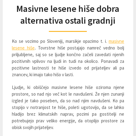
Masivne lesene hiše dobra
alternativa ostali gradnji
Ko se vozimo po Sloveniji, marsikje opazimo t. i.
masivne
lesene hiše
.
Tovrstne hiše postajajo namreč vedno bolj
priljubljene, saj so se ljudje končno začeli zavedati njenih
pozitivnih vplivov na ljudi in tudi na okolico. Ponavadi za
pozitivne lastnosti te hiše izvedo od prijateljev ali pa
znancev, ki imajo tako hišo v lasti.
Ljudje, ki obiščejo masivne lesene hiše oziroma njene
prostore, so nad njo več kot le navdušeni. Že njen zunanji
izgled je tako poseben, da so nad njim navdušeni. Ko pa
stopijo v notranjost te hiše, poleti ugotovijo, da se lahko
hladijo brez klimatskih naprav, pozimi pa gostitelji ne
potrebujejo prav veliko energije, da otoplijo prostore za
obisk svojih prijateljev.