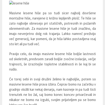
Masivne lesene hiše pa so tudi sicer najbolj dovršene
montažne hiše, narejene iz križno lepljenih plošč. Te hiše se
zato najbolje obnesejo pri statičnih, potresnih in požarnih
obremenitvah. Za masivne lesene hiše je tudi značilno, da
imajo neverjetno dolg rok trajanja. Lahko namreč preživijo
več generacij, kar pomeni, da je hiša lahko postavljena vsaj
sto let ali pa tudi več.
Pravijo celo, da imajo masivne lesene hiše boljše lastnosti
od skeletnih, predvsem zaradi boljše zvočne izolacije, večje
trajnosti, še izrazitejše toplotne stabilnosti in še kaj bi se
našlo.
Če torej sebi in svoji družini želimo le najboljše, potem so
masivne lesene hiše prava izbira. Čeprav bomo na začetku v
gradnjo vložili kar nekaj denarja, nam kasneje in pa tudi tisti
trenutek ne bo žal, saj bomo konec koncev privarčevali in
nikakor ne bomo na izgubi, svojim prijateljem pa se bomo
lahko ves čas hvalili.