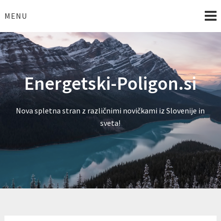
Skip
to
MENU
content
Energetski-Poligon.si
Nova spletna stran z različnimi novičkami iz Slovenije in
sveta!