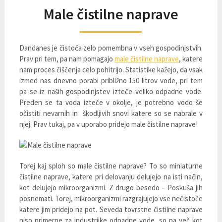
Male čistilne naprave
Dandanes je čistoča zelo pomembna v vseh gospodinjstvih.
Prav pri tem, pa nam pomagajo
male čistilne naprave
, katere
nam proces čiščenja celo pohitrijo. Statistike kažejo, da vsak
izmed nas dnevno porabi približno 150 litrov vode, pri tem
pa se iz naših gospodinjstev izteče veliko odpadne vode.
Preden se ta voda izteče v okolje, je potrebno vodo še
očistiti nevarnih in škodljivih snovi katere so se nabrale v
njej. Prav tukaj, pa v uporabo pridejo male čistilne naprave!
Torej kaj sploh so male čistilne naprave? To so miniaturne
čistilne naprave, katere pri delovanju delujejo na isti način,
kot delujejo mikroorganizmi. Z drugo besedo – Poskuša jih
posnemati. Torej, mikroorganizmi razgrajujejo vse nečistoče
katere jim pridejo na pot. Seveda tovrstne čistilne naprave
niso primerne za industrijke odpadne vode, so pa več kot