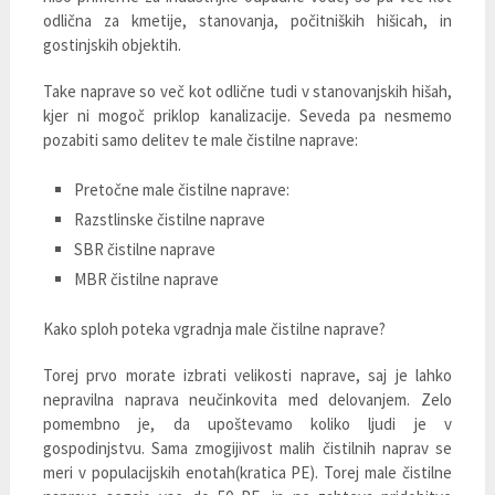
odlična za kmetije, stanovanja, počitniških hišicah, in
gostinjskih objektih.
Take naprave so več kot odlične tudi v stanovanjskih hišah,
kjer ni mogoč priklop kanalizacije. Seveda pa nesmemo
pozabiti samo delitev te male čistilne naprave:
Pretočne male čistilne naprave:
Razstlinske čistilne naprave
SBR čistilne naprave
MBR čistilne naprave
Kako sploh poteka vgradnja male čistilne naprave?
Torej prvo morate izbrati velikosti naprave, saj je lahko
nepravilna naprava neučinkovita med delovanjem. Zelo
pomembno je, da upoštevamo koliko ljudi je v
gospodinjstvu. Sama zmogijivost malih čistilnih naprav se
meri v populacijskih enotah(kratica PE). Torej male čistilne