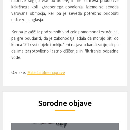
naprave segajo vse do 50 PE, in ne zahteva pridobitve
kakršnega koli gradbenega dovolenja. Izjeme so seveda
varovana območja, ker pa je seveda potrebno pridobiti
ustrezna soglasja.
Ker pa je zaščita podzemnih vod zelo pomembna izstočnica,
pa gre poudariti, da je zakonodaja izdala da morajo biti do
konca 2017 vsi objekti priključeni na javno kanalizacijo, ali pa
da ima zagotovljeno lastno čiščenje in filtriranje odpadne
vode.
Oznake:
Male čistilne naprave
Sorodne objave