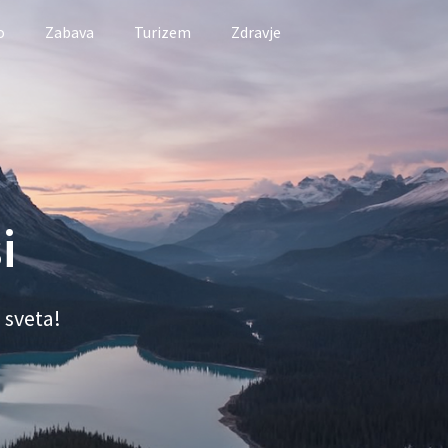
o
Zabava
Turizem
Zdravje
i
 sveta!