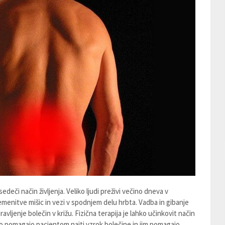
edeči način življenja. Veliko ljudi preživi večino dneva v
menitve mišic in vezi v spodnjem delu hrbta. Vadba in gibanje
ljenje bolečin v križu. Fizična terapija je lahko učinkovit način
hko pomagajo pacientom najti vzrok bolečine in jim pomagajo