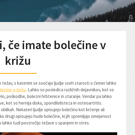
, če imate bolečine v
križu
 težav, s katerimi se soočajo ljudje vseh starosti o čemer lahko
ecine-v-krizu
. Lahko so posledica različnih dejavnikov, kot so
elo, poškodbe, bolezni hrbtenice in staranje. Vendar pa lahko
e, kot so hernija diska, spondilolisteza in osteoartritis.
 oblikah. Nekateri ljudje opisujejo bolečino kot krčenje ali
 drugi opisujejo hude bolečine, ki jih spremljajo omejenost
u lahko tudi povzročijo težave s spanjem in stres.