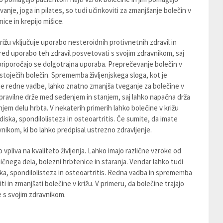
avanje, joga in pilates, so tudi učinkoviti za zmanjšanje bolečin v
nice in krepijo mišice.
ižu vključuje uporabo nesteroidnih protivnetnih zdravil in
red uporabo teh zdravil posvetovati s svojim zdravnikom, saj
priporočajo se dolgotrajna uporaba. Preprečevanje bolečin v
obstoječih bolečin. Sprememba življenjskega sloga, kot je
je redne vadbe, lahko znatno zmanjša tveganje za bolečine v
pravilne drže med sedenjem in stanjem, saj lahko napačna drža
jem delu hrbta. V nekaterih primerih lahko bolečine v križu
diska, spondilolisteza in osteoartritis. Če sumite, da imate
nikom, ki bo lahko predpisal ustrezno zdravljenje.
vpliva na kvaliteto življenja. Lahko imajo različne vzroke od
čnega dela, bolezni hrbtenice in staranja. Vendar lahko tudi
ska, spondilolisteza in osteoartritis. Redna vadba in sprememba
i in zmanjšati bolečine v križu. V primeru, da bolečine trajajo
e s svojim zdravnikom.