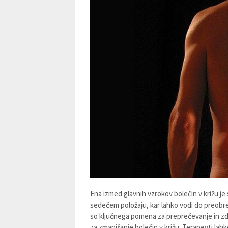
Ena izmed glavnih vzrokov bolečin v križu je s
sedečem položaju, kar lahko vodi do preobre
so ključnega pomena za preprečevanje in zdrav
za zmanjšanje bolečin v križu. Terapevti la