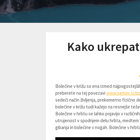
Kako ukrepati
Bolečine v križu so ena izmed najpogostejših
preberete na tej povezavi
www.semos.si/bol
sedeči način življenja, prekomerno fizično d
bolečine v križu tudi kažejo na resnejše težav
Bolečine v hrbtu se lahko pojavijo v različnih
utrujenost v spodnjem delu hrbta, medtem ko
gibanja in bolečine v nogah. Bolečine v hrbt