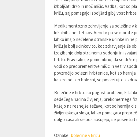
izboljšati držo in moč mišic. Vadba, kot so pl
križu, saj pomagajo izboljšati gibljivost hrbte
Medikamentozno zdravljenje za bolečine v kr
lokalnih anestetikov. Vendar pa se morate p
lahko imajo neželene stranske učinke in ne 
križu je bolj učinkovito, kot zdravljenje že 
izogibanje dolgotrajnemu sedenju in izvajan
hrbtu. Prav tako je pomembno, da se držite 
vodi do preobremenitve mišic in vezi v spodn
povzročijo bolezni hrbtenice, kot so hernija 
katero od teh bolezni, se posvetujte z zdrav
Bolečine v hrbtu so pogost problem, ki lahko 
sedečega načina življenja, prekomernega fizi
kažejo na resnejše težave, kot so hernija di
življenjskega sloga, lahko pomagata preprečit
dolgo časa ali se poslabšujejo, se posvetujt
Oznake:
bolečine v križu