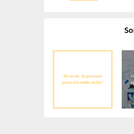
So
Ali veste, da prostata
Z
povzroča veliko težav?
s