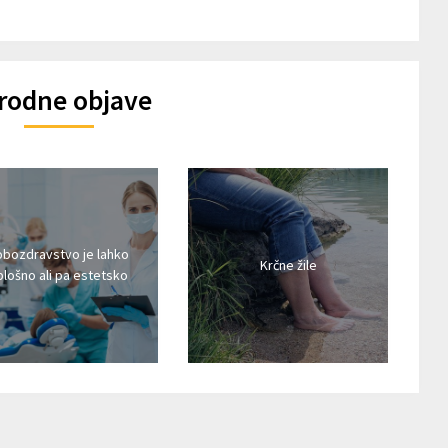
rodne objave
obozdravstvo je lahko
Krčne žile
plošno ali pa estetsko